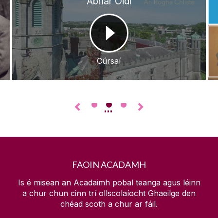
Ábhar Oidí
Cúrsaí
•
•
•
◅
▻
FAOIN ACADAMH
Is é misean an Acadaimh pobal teanga agus léinn
a chur chun cinn trí ollscolaíocht Ghaeilge den
chéad scoth a chur ar fáil.