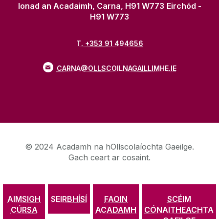
Ionad an Acadaimh, Carna, H91 W773
Eirchód -
H91 W773
T. +353 91 494656
CARNA@OLLSCOILNAGAILLIMHE.IE
© 2024 Acadamh na hOllscolaíochta Gaeilge.
Gach ceart ar cosaint.
AIMSIGH
SEIRBHÍSÍ
FAOIN
SCÉIM
SÉANADH
PRÍOBHÁIDEACHAS
CÓIPCHEART
CÚRSA
ACADAMH
CÓNAITHEACHTA
TEAGMHÁIL & FIOSRÚCHÁIN
INROCHTAINEACHT