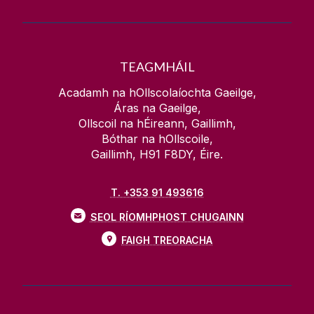
TEAGMHÁIL
Acadamh na hOllscolaíochta Gaeilge,
Áras na Gaeilge,
Ollscoil na hÉireann, Gaillimh,
Bóthar na hOllscoile,
Gaillimh, H91 F8DY, Éire.
T. +353 91 493616
SEOL RÍOMHPHOST CHUGAINN
FAIGH TREORACHA