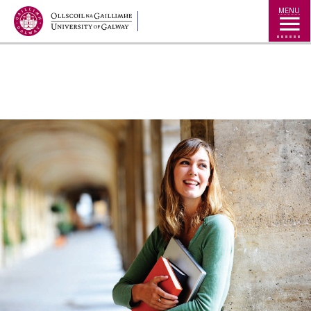
Jump to Content
MENU
◅
▻