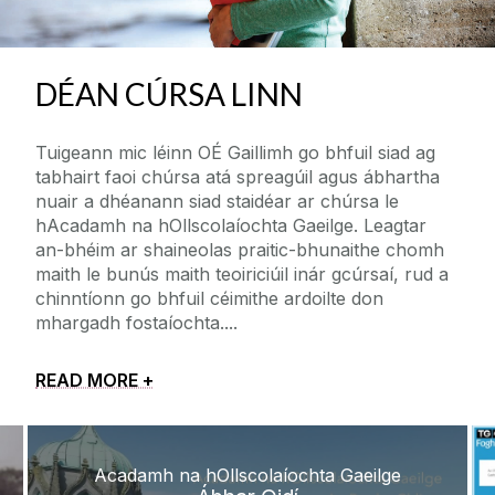
DÉAN CÚRSA LINN
Tuigeann mic léinn OÉ Gaillimh go bhfuil siad ag
tabhairt faoi chúrsa atá spreagúil agus ábhartha
nuair a dhéanann siad staidéar ar chúrsa le
hAcadamh na hOllscolaíochta Gaeilge. Leagtar
an-bhéim ar shaineolas praitic-bhunaithe chomh
maith le bunús maith teoiriciúil inár gcúrsaí, rud a
chinntíonn go bhfuil céimithe ardoilte don
mhargadh fostaíochta.
READ MORE +
Acadamh na hOllscolaíochta Gaeilge