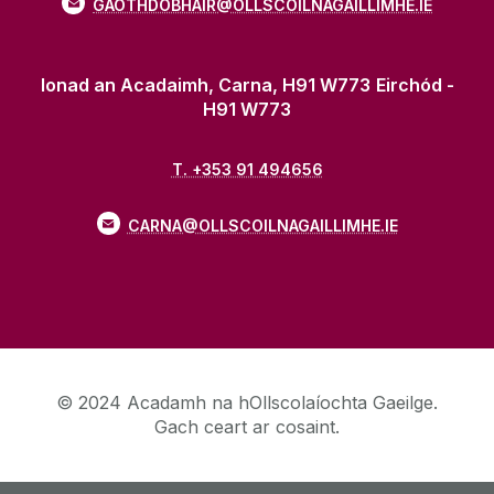
GAOTHDOBHAIR@OLLSCOILNAGAILLIMHE.IE
Ionad an Acadaimh, Carna, H91 W773
Eirchód -
H91 W773
T. +353 91 494656
CARNA@OLLSCOILNAGAILLIMHE.IE
© 2024 Acadamh na hOllscolaíochta Gaeilge.
Gach ceart ar cosaint.