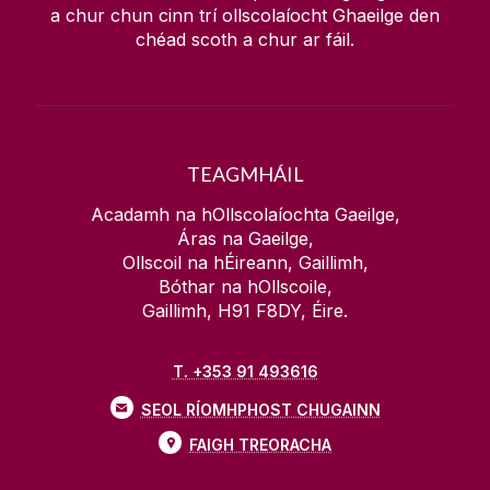
a chur chun cinn trí ollscolaíocht Ghaeilge den
chéad scoth a chur ar fáil.
TEAGMHÁIL
Acadamh na hOllscolaíochta Gaeilge,
Áras na Gaeilge,
Ollscoil na hÉireann, Gaillimh,
Bóthar na hOllscoile,
Gaillimh, H91 F8DY, Éire.
T. +353 91 493616
SEOL RÍOMHPHOST CHUGAINN
FAIGH TREORACHA