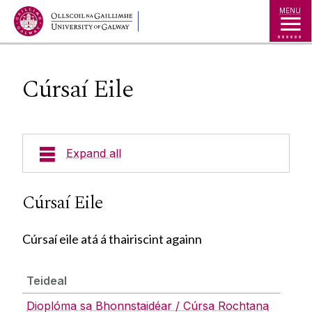
Jump to Content
MENU
Cúrsaí Eile
Expand all
Cúrsaí
Cúrsaí Eile
Cúrsaí Iarchéime
Cúrsaí eile atá á thairiscint againn
Ionaid
Cúrsaí Céime
Cúrsaí Dioplóma
Teideal
Tionscadail
Ábhair Oidí
Dioplóma sa Bhonnstaidéar / Cúrsa Rochtana