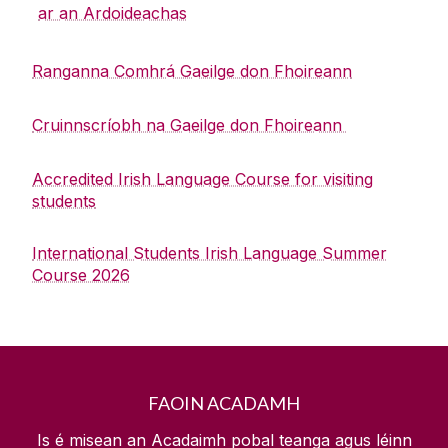
ar an Ardoideachas
Dianchúrsaí
Seirbhísí don Ollscoil
Cúrsaí Eile
Ranganna Comhrá Gaeilge don Fhoireann
Foireann
Cúrsa Rochtana ar an Ardoideachas
International Students Irish Language Summer
Cruinnscríobh na Gaeilge don Fhoireann
Eolas Fúinn
Course 2026
Accredited Irish Language Course for visiting
Accredited Irish Language Course for visiting
Teagmháil
students
students
Ranganna Comhrá Gaeilge don Fhoireann
An tIonad Barr Feabhais
Cruinnscríobh na Gaeilge don Fhoireann
International Students Irish Language Summer
Course 2026
An Scéal is deireanaí
Scéim Cónaitheachta Gaeilge
FAOIN ACADAMH
Is é misean an Acadaimh pobal teanga agus léinn